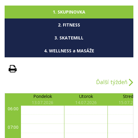
1. SKUPINOVKA
2. FITNESS
3. SKATEMILL
4. WELLNESS a MASÁŽE
Ďalší týždeň
Pondelok
Utorok
Streda
13.07.2026
14.07.2026
15.07.202
06:00
07:00