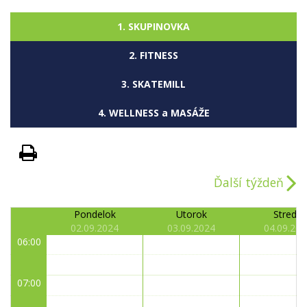
1. SKUPINOVKA
2. FITNESS
3. SKATEMILL
4. WELLNESS a MASÁŽE
Ďalší týždeň
Pondelok
Utorok
Streda
02.09.2024
03.09.2024
04.09.202
06:00
07:00