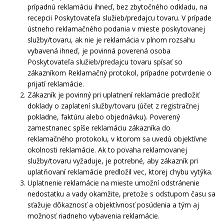
prípadnú reklamáciu ihneď, bez zbytočného odkladu, na
recepcii Poskytovateľa služieb/predajcu tovaru. V prípade
ústneho reklamačného podania v mieste poskytovanej
služby/tovaru, ak nie je reklamácia v plnom rozsahu
vybavená ihneď, je povinná poverená osoba
Poskytovateľa služieb/predajcu tovaru spísať so
zákazníkom Reklamačný protokol, prípadne potvrdenie o
prijatí reklamácie.
Zákazník je povinný pri uplatnení reklamácie predložiť
doklady o zaplatení služby/tovaru (účet z registračnej
pokladne, faktúru alebo objednávku). Poverený
zamestnanec spíše reklamáciu zákazníka do
reklamačného protokolu, v ktorom sa uvedú objektívne
okolnosti reklamácie. Ak to povaha reklamovanej
služby/tovaru vyžaduje, je potrebné, aby zákazník pri
uplatňovaní reklamácie predložil vec, ktorej chybu vytýka.
Uplatnenie reklamácie na mieste umožní odstránenie
nedostatku a vady okamžite, pretože s odstupom času sa
sťažuje dôkaznosť a objektívnosť posúdenia a tým aj
možnosť riadneho vybavenia reklamácie.