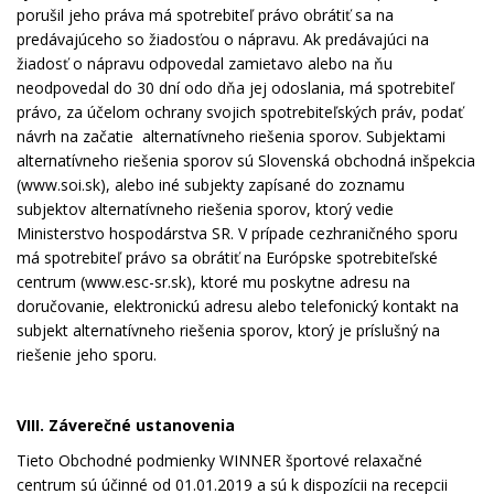
porušil jeho práva má spotrebiteľ právo obrátiť sa na
predávajúceho so žiadosťou o nápravu. Ak predávajúci na
žiadosť o nápravu odpovedal zamietavo alebo na ňu
neodpovedal do 30 dní odo dňa jej odoslania, má spotrebiteľ
právo, za účelom ochrany svojich spotrebiteľských práv, podať
návrh na začatie alternatívneho riešenia sporov. Subjektami
alternatívneho riešenia sporov sú Slovenská obchodná inšpekcia
(www.soi.sk), alebo iné subjekty zapísané do zoznamu
subjektov alternatívneho riešenia sporov, ktorý vedie
Ministerstvo hospodárstva SR. V prípade cezhraničného sporu
má spotrebiteľ právo sa obrátiť na Európske spotrebiteľské
centrum (www.esc-sr.sk), ktoré mu poskytne adresu na
doručovanie, elektronickú adresu alebo telefonický kontakt na
subjekt alternatívneho riešenia sporov, ktorý je príslušný na
riešenie jeho sporu.
VIII. Záverečné ustanovenia
Tieto Obchodné podmienky WINNER športové relaxačné
centrum sú účinné od 01.01.2019 a sú k dispozícii na recepcii