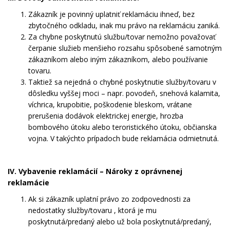
Zákazník je povinný uplatniť reklamáciu ihneď, bez
zbytočného odkladu, inak mu právo na reklamáciu zaniká.
Za chybne poskytnutú službu/tovar nemožno považovať
čerpanie služieb menšieho rozsahu spôsobené samotným
zákazníkom alebo iným zákazníkom, alebo používanie
tovaru.
Taktiež sa nejedná o chybné poskytnutie služby/tovaru v
dôsledku vyššej moci – napr. povodeň, snehová kalamita,
víchrica, krupobitie, poškodenie bleskom, vrátane
prerušenia dodávok elektrickej energie, hrozba
bombového útoku alebo teroristického útoku, občianska
vojna. V takýchto prípadoch bude reklamácia odmietnutá.
IV. Vybavenie reklamácií – Nároky z oprávnenej
reklamácie
Ak si zákazník uplatní právo zo zodpovednosti za
nedostatky služby/tovaru , ktorá je mu
poskytnutá/predaný alebo už bola poskytnutá/predaný,