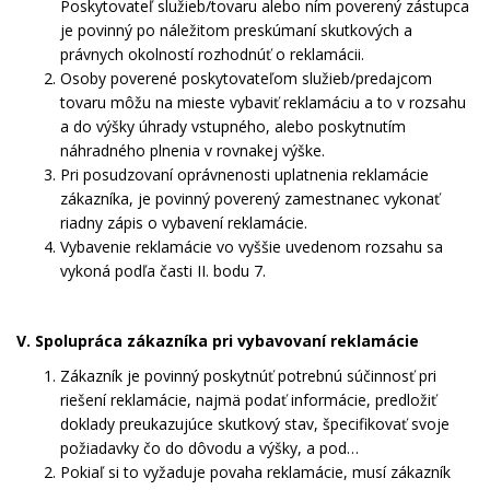
Poskytovateľ služieb/tovaru alebo ním poverený zástupca
je povinný po náležitom preskúmaní skutkových a
právnych okolností rozhodnúť o reklamácii.
Osoby poverené poskytovateľom služieb/predajcom
tovaru môžu na mieste vybaviť reklamáciu a to v rozsahu
a do výšky úhrady vstupného, alebo poskytnutím
náhradného plnenia v rovnakej výške.
Pri posudzovaní oprávnenosti uplatnenia reklamácie
zákazníka, je povinný poverený zamestnanec vykonať
riadny zápis o vybavení reklamácie.
Vybavenie reklamácie vo vyššie uvedenom rozsahu sa
vykoná podľa časti II. bodu 7.
V. Spolupráca zákazníka pri vybavovaní reklamácie
Zákazník je povinný poskytnúť potrebnú súčinnosť pri
riešení reklamácie, najmä podať informácie, predložiť
doklady preukazujúce skutkový stav, špecifikovať svoje
požiadavky čo do dôvodu a výšky, a pod…
Pokiaľ si to vyžaduje povaha reklamácie, musí zákazník