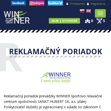
Prihlásenie
Registrácia
Toggl
naviga
0
5
06.08. | OTVORENÉ
R
REKLAMAČNÝ PORIADOK
Reklamačný poriadok prevádzky WINNER športovo relaxačné
centrum spoločnosti SANKT HUBERT SK, a.s. (ďalej
Poskytovateľ služieb) je vypracovaný v súlade so zákonom č.