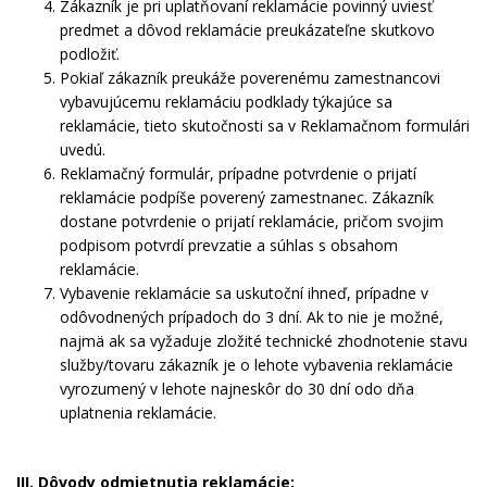
Zákazník je pri uplatňovaní reklamácie povinný uviesť
predmet a dôvod reklamácie preukázateľne skutkovo
podložiť.
Pokiaľ zákazník preukáže poverenému zamestnancovi
vybavujúcemu reklamáciu podklady týkajúce sa
reklamácie, tieto skutočnosti sa v Reklamačnom formulári
uvedú.
Reklamačný formulár, prípadne potvrdenie o prijatí
reklamácie podpíše poverený zamestnanec. Zákazník
dostane potvrdenie o prijatí reklamácie, pričom svojim
podpisom potvrdí prevzatie a súhlas s obsahom
reklamácie.
Vybavenie reklamácie sa uskutoční ihneď, prípadne v
odôvodnených prípadoch do 3 dní. Ak to nie je možné,
najmä ak sa vyžaduje zložité technické zhodnotenie stavu
služby/tovaru zákazník je o lehote vybavenia reklamácie
vyrozumený v lehote najneskôr do 30 dní odo dňa
uplatnenia reklamácie.
III. Dôvody odmietnutia reklamácie: