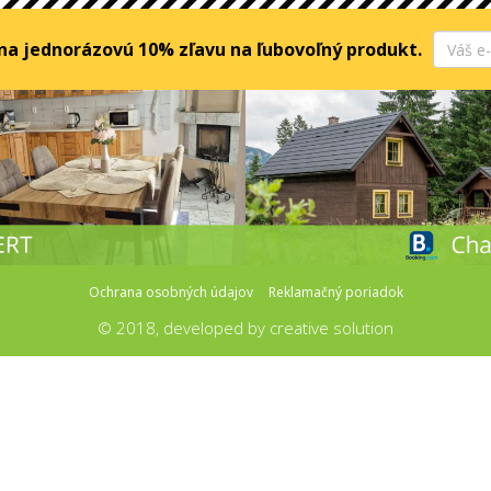
 na jednorázovú 10% zľavu na ľubovoľný produkt.
Ochrana osobných údajov
Reklamačný poriadok
© 2018, developed by
creative solution