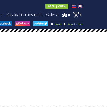
06.08. | OPEN
Zasadacia miestnosť
Galéria
0
5
.
.
Login
Registration