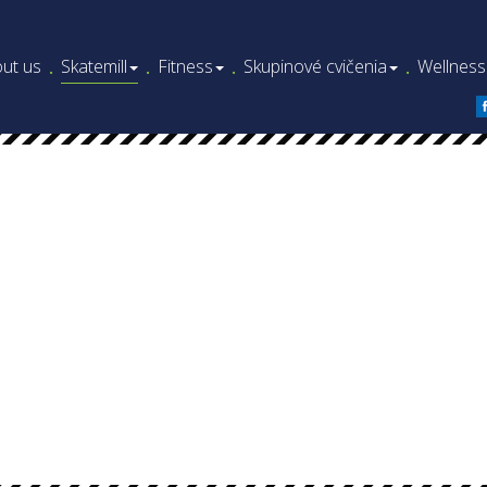
ut us
Skatemill
Fitness
Skupinové cvičenia
Wellness
.
.
.
.