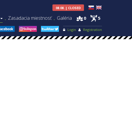
08.08. | CLOSED
Zasadacia miestnosť
Galéria
0
5
.
.
Login
Registration