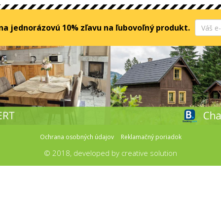
 na jednorázovú 10% zľavu na ľubovoľný produkt.
Ochrana osobných údajov
Reklamačný poriadok
© 2018, developed by
creative solution