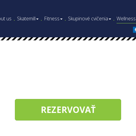
ut us
Skatemill
Fitness
Skupinové cvičenia
Wellness
.
.
.
.
REZERVOVAŤ